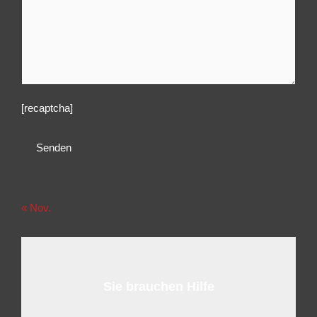
[recaptcha]
« Nov.
Sie brauchen Hilfe
wir helfen