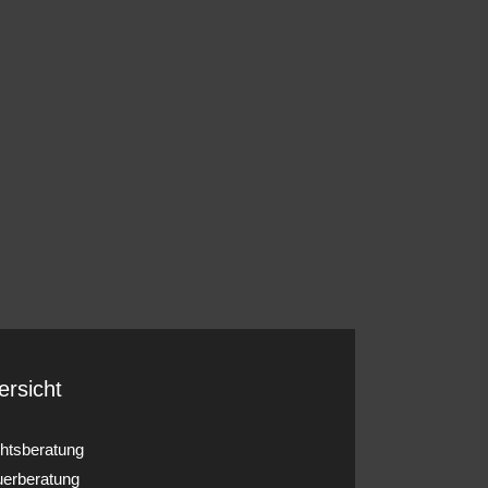
ersicht
htsberatung
uerberatung